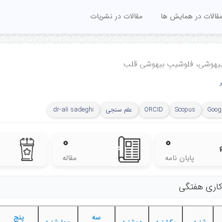
قالات در همایش ها
مقالات در نشریات
هوشی، فلوشیپ بیهوشی قلب
Googl
Scopus
ORCID
علم سنجی
dr-ali sadeghi
۰
۰
پایان نامه
مقاله
 کاری هفتگی
سه
پنج