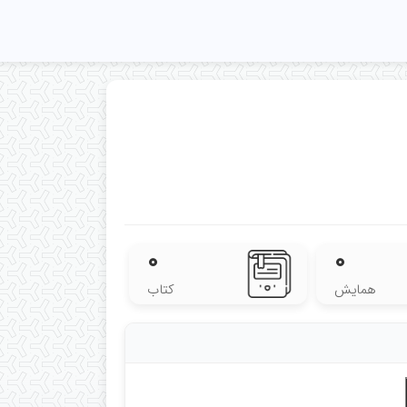
۰
۰
همایش
کتاب