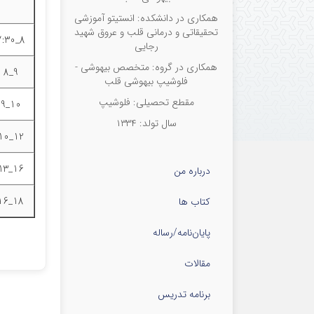
همکاری در دانشکده: انستیتو آموزشی
تحقیقاتی و درمانی قلب و عروق شهید
8_7:30
رجایی
همکاری در گروه: متخصص بیهوشی -
9_8
فلوشیپ بیهوشی قلب
مقطع تحصیلی: فلوشیپ
10_9
سال تولد: ۱۳۳۴
12_10
16_13
درباره من
18_16
کتاب ها
پایان‌نامه‌/رساله
مقالات
برنامه تدریس